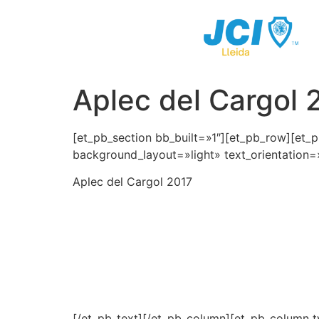
Aplec del Cargol 
[et_pb_section bb_built=»1″][et_pb_row][et_p
background_layout=»light» text_orientation=»
Aplec del Cargol 2017
[/et_pb_text][/et_pb_column][et_pb_column t