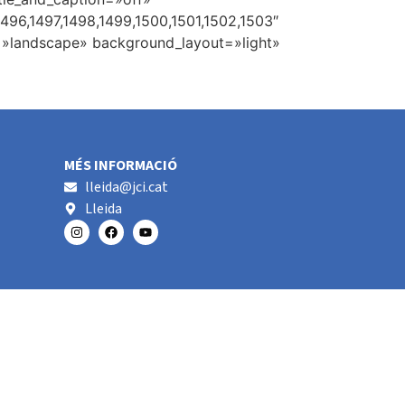
496,1497,1498,1499,1500,1501,1502,1503″
=»landscape» background_layout=»light»
MÉS INFORMACIÓ
lleida@jci.cat
Lleida