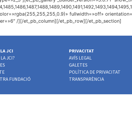
,1485,1486,1487,1488,1489,1490,1491,1492,1493,1494,1495,1
lor=»rgba(255,255,255,0.9)» fullwidth=»off» orientation
er=»6″ /][/et_pb_column][/et_pb_row][/et_pb_section]
LA JCI
PRIVACITAT
LA JCI?
AVÍS LEGAL
ES
GALETES
TE
POLÍTICA DE PRIVACITAT
STRA FUNDACIÓ
TRANSPARÈNCIA