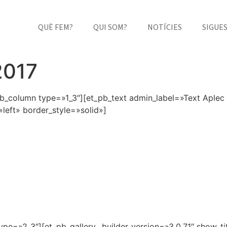
QUÈ FEM?
QUI SOM?
NOTÍCIES
SIGUE
2017
b_column type=»1_3″][et_pb_text admin_label=»Text Aplec 
left» border_style=»solid»]
ype=»2_3″][et_pb_gallery _builder_version=»3.0.71″ show_t