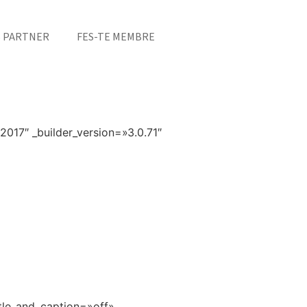
S PARTNER
FES-TE MEMBRE
2017″ _builder_version=»3.0.71″
itle_and_caption=»off»