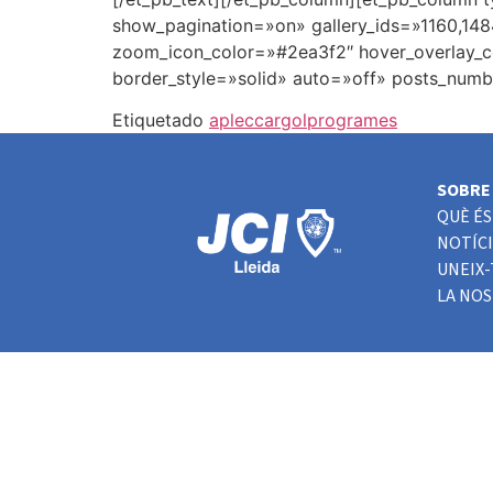
show_pagination=»on» gallery_ids=»1160,1484
zoom_icon_color=»#2ea3f2″ hover_overlay_co
border_style=»solid» auto=»off» posts_numb
Etiquetado
aplec
cargol
programes
SOBRE 
QUÈ ÉS 
NOTÍCI
UNEIX-
LA NO